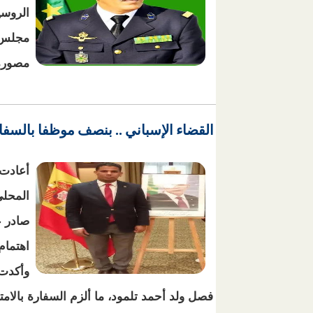
مجلس ا
مصورة 
القضاء الإسباني .. بنصف موظفا بالسفار
خ
أعادت 
المحلي
صادر ع
اهتمام 
وأكدت 
فصل ولد أحمد تلمود، ما ألزم السفارة بالامت