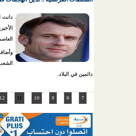
دانت ا
الأخير
العاصم
وأضافت
الشعب 
دائمين في البلاد.
الصفحات
12
10
9
8
7
11