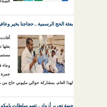
الصناع
بعثة الحج الرسمية .. حجاجنا بخير وعا
خ
أفادت 
بعثها 
مستمر
وجاء ف
جمرة ا
لهذا العام، بمشاركة حوالي مليوني حاج من مخ
جبهة تحرير أزواد .. تتهم سلطات بامكو 