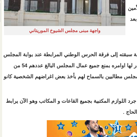
مين
بعد
واجهة مبنى مجلس الشيوخ الموريتاني
يقة سبقته إلى فرقة الحرس الوطني المرابطة عند بوابة المجلس
تفيد بالتقييد بأمواره و تنفيذها حرفياً وقد اصدر لها اوامره بمنع جميع عمال المجلس البالغ عددهم 54 من
المجلس مطالبين بالسماح لهم بأخذ بعض اغراضهم الشخصية كانو
رد اللوازم المكتبية بجميع القاعات و المكاتب وهو الآن يرابط
حاج .