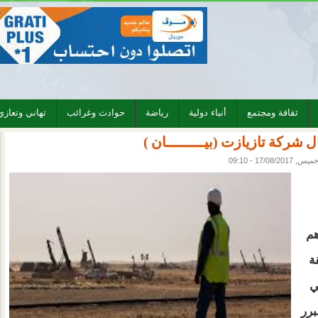
ثقافة ومجتمع
أنباء دولية
رياضة
حوادث وغرائب
تهاني وتعازي
شركة تازيازت (بيـــــــــان )
ميس, 17/08/2017 - 09:10
هم
ة
ي
برر