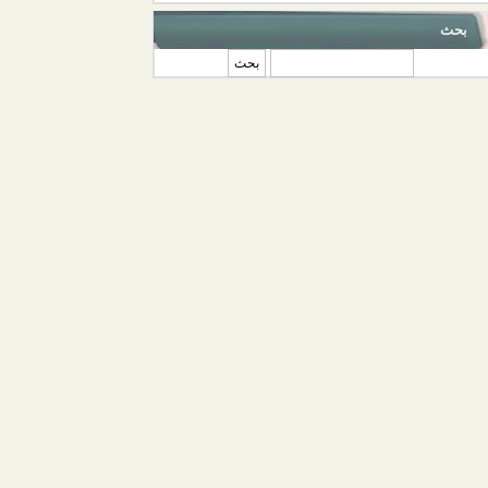
بحث
‏بحث ‏