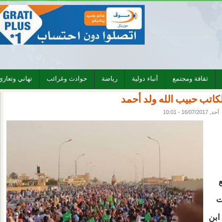
ثقافة ومجتمع
أنباء دولية
رياضة
حوادث وغرائب
تهاني وتعازي
اتب حبيب الله ولد أحمد
أحد, 16/07/2017 - 10:01
ت
ابن