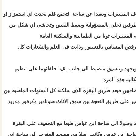
 المسيرات وبعيدا عن ساحة التجمع فلم يحدث اي استفزاز او
 الطرفين تحلى بالمسؤولية وضبط النفس وتحاشى اي شكل من
المسيرات ثوبا من الطمانينة والسكينة العامة
 ترفض المساس بالدستور وذابت فى العلم والشعارات كل
ا وبجهد وتنسيق منضبط الى جانب بقية حلفائهما على تنظيم
الية هذه المرة
فيين فبعد طريق البقرة الذى سلكته كل السنوات الماضية بين
على طريق النعجة بين سوق الاثاث صونادير وكرفور مدريد
د وصولا الى ساحة ابن عباس طبعا مع التخفيف على البقرة
 ساحة ابن عباس وكانت اصلا من مسجد المغرب الى ساحة ابن