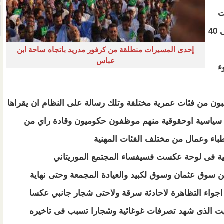
ت
المحتشدين فمن الاكيد ان الامر يتعلق بحوالى 40
إحدى المسيرات منطلقة من كرفور مدريد باتجاه ساحة ابن
عباس
ء
بون من فئات عمرية مختلفة وتلك رسالة على النظام ان يقراها
ت سياسية اوحقوقية منهم موظفون حكوميون وقادة راي من
طباء وعمال من مختلف الفئات المهنية
ية فى لوحة عكست فسيفساء المجتمع الموريتاني
من سوق عثمان وسوق لكبيد والعيادة المجمعة وحتى نهاية
اجواء التظاهرة لاحادثة سرقة ولاحتى شجار جانبي عكسا
يت الذى شهد تصرفات غوغائية وشجارا تسبب فى تاخيره