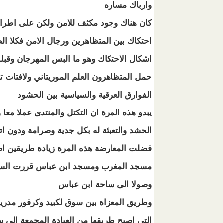
وارباك مساره
كان هناك وجود مكثف للامن ولكن على اطراف
احتكاك بين المتظاهرين ورجال الامن فكلا
اشكال الاحتكاك وهو ما البس المهرجان وقبله 
حمل المتظاهرون العلم الموريتاني ولافتات
الفوارق العرقية والسياسية بين الحشود
يبدو هذه المرة ان التكتل والمنتدى عملا مع
الحشد والتعبئة له بكل جدية وصرامة ودون اتك
فضلت المعارضة هذه المرة زيادة طريقين اضا
مسجد المغرب ومسجد ابن عباس قررت السير 
وصولا الى ساحة ابن عباس
وطريق المعزاة بين سوق لكبيد وكرفور مدري
التى اصبح طريقها من العيادة المجمعة الى