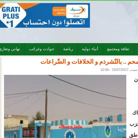
ثقافة ومجتمع
أنباء دولية
رياضة
حوادث وغرائب
تهاني وتعازي
 .. بالتّشرذم و الخلافات و الصِّراعات
سبت, 15/07/2017 - 10:06
ن
اك
حزب
اطق