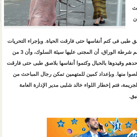
حث
ن
ق طبى فى كتم أنفاسها حتى فارقت الحياة. وبإجراء التحريات
تبين للرائد محمد الجوهرى رئيس مباحث قسم شرطة الوراق، أن المجنى عليها سيئة السلوك، وأن 3 من
أحدهم وقيدوها بالحبال وكتموا أنفاسها بلاصق طبى حتى فارقت
خلصوا منها. وبإعداد كمين للمتهمين تمكن رجال المباحث من
جريمة، فتم إخطار اللواء خالد شلبى مدير الإدارة العامة
قيق.