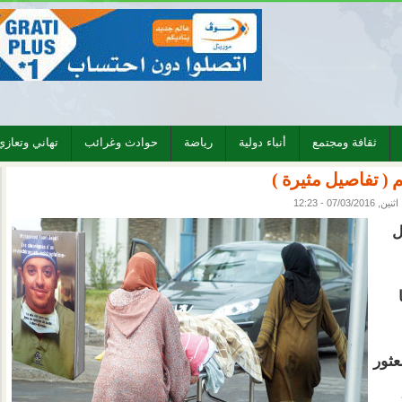
ثقافة ومجتمع
أنباء دولية
رياضة
حوادث وغرائب
تهاني وتعازي
 ( تفاصيل مثيرة )
اثنين, 07/03/2016 - 12:23
ل
ا
عثور