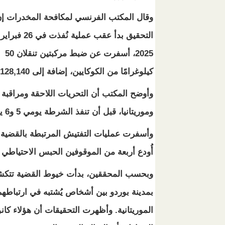
وقال المكتب الفرنسي لمكافحة المخدرات إ
التحقيق بدأ عقب عملية نُفذت في 26 فبراير
2025، أسفرت عن ضبط مركبتين تنقلان 50
كيلوغرامًا من الكوكايين، إضافة إلى 128,140 يورو وأسلحة حربية.
وأوضح المكتب أن التحريات اللاحقة ومراقبة
وموريتانيا، قبل أن تنفذ الشرطة يومي 5 و6 يونيو الجاري حملة توقيفات شملت 15 شخصًا.
أُودع أربعة من الموقوفين الحبس الاحتياطي 
وبحسب المحققين، بدأت خيوط القضية تتك
بمدينة بوردو بين أشخاص يُشتبه في ارتباطه
الموريتانية. وأظهرت التحقيقات أن هؤلاء كا