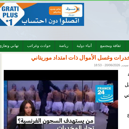
ثقافة ومجتمع
أنباء دولية
رياضة
حوادث وغرائب
تهاني وتعازي
درات وغسل الأموال ذات امتداد موريتاني
سبت, 20/06/2026 - 18:53
ل
في
ل وممتلكات تُقدّر قيمتها بنحو 8