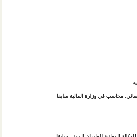
لية
صائي، محاسب في وزارة المالية سابقا
للوكالة الوطنية للطيران المدني سابقا.