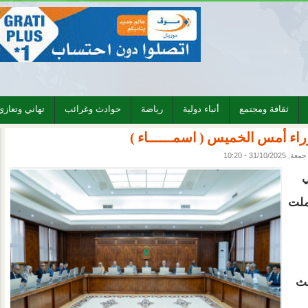
ثقافة ومجتمع
أنباء دولية
رياضة
حوادث وغرائب
تهاني وتعازي
ء أمس الخميس ( اسمــــــاء )
جمعة, 31/10/2025 - 10:20
ي
ملت
يث