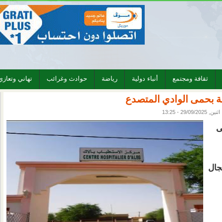
ثقافة ومجتمع
أنباء دولية
رياضة
حوادث وغرائب
تهاني وتعازي
ة بحمى الوادي المتصدع
اثنين, 29/09/2025 - 13:25
ى
جال