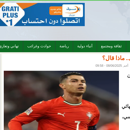
ثقافة ومجتمع
أنباء دولية
رياضة
حوادث وغرائب
تهاني وتعازي
. ماذا قال؟
أحد, 08/06/2025 - 09:58
ن
ائي
سي،