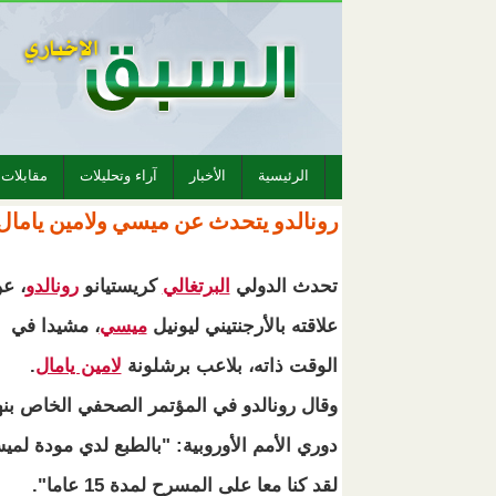
الرئيسية
الأخبار
آراء وتحليلات
مقابلات
رونالدو يتحدث عن ميسي ولامين يامال.
تحدث الدولي
البرتغالي
كريستيانو
رونالدو
، ع
علاقته بالأرجنتيني ليونيل
ميسي
، مشيدا في
الوقت ذاته، بلاعب برشلونة
لامين يامال
.
وقال رونالدو في المؤتمر الصحفي الخاص بنه
دوري الأمم الأوروبية: "بالطبع لدي مودة لمي
لقد كنا معا على المسرح لمدة 15 عاما".