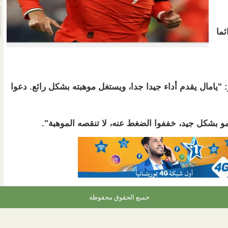
ئما
 "يامال يقدم أداء جيدا جدا، ويستغل موهبته بشكل رائع. دعوا
مو بشكل جيد، خففوا الضغط عنه، لا تنقصه الموهبة".
جميع الحقوق محفوظة